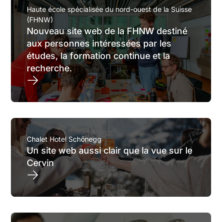
Systèmes PIM (Product Information
Haute école spécialisée du nord-ouest de la Suisse
Management)
(FHNW)
Nouveau site web de la FHNW destiné
Migration et transfert de données
aux personnes intéressées par les
études, la formation continue et la
Interfaces et API
recherche.
Chalet Hotel Schönegg
Un site web aussi clair que la vue sur le
Cervin