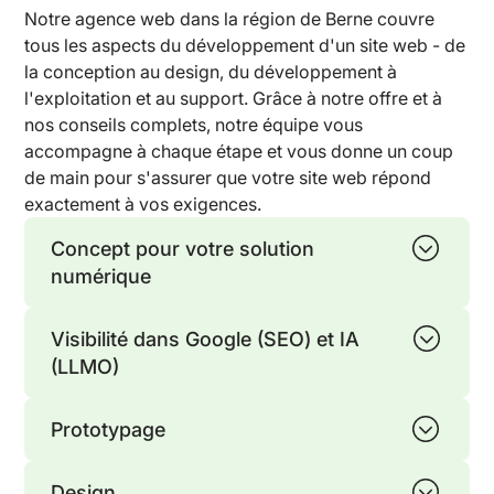
Notre agence web dans la région de Berne couvre
tous les aspects du développement d'un site web - de
la conception au design, du développement à
l'exploitation et au support. Grâce à notre offre et à
nos conseils complets, notre équipe vous
accompagne à chaque étape et vous donne un coup
de main pour s'assurer que votre site web répond
exactement à vos exigences.
Concept pour votre solution
numérique
Nous concevons des contenus structurés et des
Visibilité dans Google (SEO) et IA
navigations intuitives ainsi que des flux
(LLMO)
d'utilisateurs et des parcours d'utilisateurs pour
que vos visiteurs s'y retrouvent immédiatement
L'optimisation pour les moteurs de recherche
et deviennent plus facilement des clients. Nos
Prototypage
(SEO) et l'optimisation pour l'intelligence
wireframes créent une base claire pour une
artificielle (LLMO) génèrent de nouveaux leads
Grâce à la mise en œuvre rapide de prototypes,
expérience utilisateur convaincante.
grâce à une recherche ciblée de mots-clés et à
Design